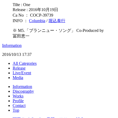
Tilte : One
Release : 2016年10月19日
Ca No ： COCP-39739
INFO ：
Columbia
/
堀込泰行
※ M5.「ブランニュー・ソング」 Co-Produced by
冨田恵一
Information
2016/10/13 17:37
All Categories
Release
Live/Event
Media
Information
Discography
Works
Profile
Contact
Top