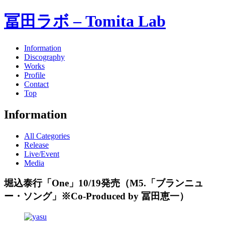
冨田ラボ – Tomita Lab
Information
Discography
Works
Profile
Contact
Top
Information
All Categories
Release
Live/Event
Media
堀込泰行「One」10/19発売（M5.「ブランニュ
ー・ソング」※Co-Produced by 冨田恵一）