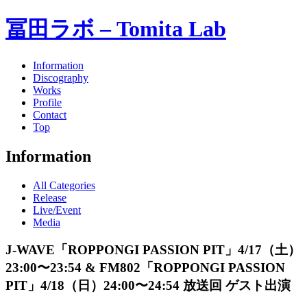
冨田ラボ – Tomita Lab
Information
Discography
Works
Profile
Contact
Top
Information
All Categories
Release
Live/Event
Media
J-WAVE「ROPPONGI PASSION PIT」4/17（土）
23:00〜23:54 & FM802「ROPPONGI PASSION
PIT」4/18（日）24:00〜24:54 放送回 ゲスト出演