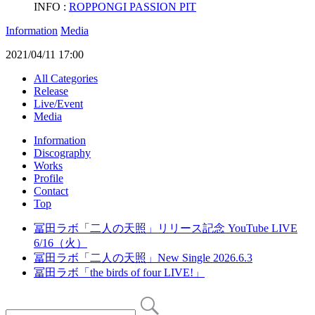
INFO :
ROPPONGI PASSION PIT
Information
Media
2021/04/11 17:00
All Categories
Release
Live/Event
Media
Information
Discography
Works
Profile
Contact
Top
冨田ラボ「二人の天照」リリース記念 YouTube LIVE
6/16（火）
冨田ラボ「二人の天照」New Single 2026.6.3
冨田ラボ「the birds of four LIVE!」