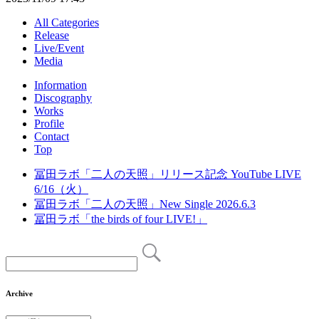
All Categories
Release
Live/Event
Media
Information
Discography
Works
Profile
Contact
Top
冨田ラボ「二人の天照」リリース記念 YouTube LIVE
6/16（火）
冨田ラボ「二人の天照」New Single 2026.6.3
冨田ラボ「the birds of four LIVE!」
Archive