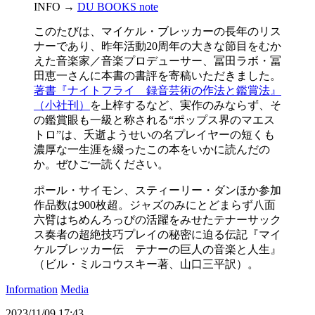
INFO →
DU BOOKS note
このたびは、マイケル・ブレッカーの長年のリス
ナーであり、昨年活動20周年の大きな節目をむか
えた音楽家／音楽プロデューサー、冨田ラボ・冨
田恵一さんに本書の書評を寄稿いただきました。
著書『ナイトフライ 録音芸術の作法と鑑賞法』
（小社刊）
を上梓するなど、実作のみならず、そ
の鑑賞眼も一級と称される“ポップス界のマエス
トロ”は、夭逝ようせいの名プレイヤーの短くも
濃厚な一生涯を綴ったこの本をいかに読んだの
か。ぜひご一読ください。
ポール・サイモン、スティーリー・ダンほか参加
作品数は900枚超。ジャズのみにとどまらず八面
六臂はちめんろっぴの活躍をみせたテナーサック
ス奏者の超絶技巧プレイの秘密に迫る伝記『マイ
ケルブレッカー伝 テナーの巨人の音楽と人生』
（ビル・ミルコウスキー著、山口三平訳）。
Information
Media
2023/11/09 17:43