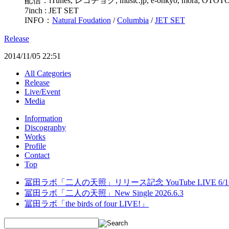
配信：iTunes, レコチョク, music.jp, e-onkyo, mora, OTO
7inch : JET SET
INFO：
Natural Foudation
/
Columbia
/
JET SET
Release
2014/11/05 22:51
All Categories
Release
Live/Event
Media
Information
Discography
Works
Profile
Contact
Top
冨田ラボ「二人の天照」リリース記念 YouTube LIVE 6/
冨田ラボ「二人の天照」New Single 2026.6.3
冨田ラボ「the birds of four LIVE!」