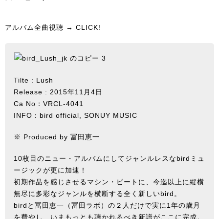
アルバム全曲視聴 →
CLICK!
Tilte : Lush
Release : 2015年11月4日
Ca No：VRCL-4041
INFO：
bird official
,
SONUY MUSIC
※ Produced by 冨田恵一
10枚目のニュー・アルバムにしてジャンルレスなbirdミュ
ージックが更に加速！
初期作品を感じさせるマシン・ビートに、今迄以上に縦横
無尽に多彩なジャンルを横断する全く新しいbird。
birdと冨田恵一（冨田ラボ）の２人だけで実に1年の歳月
を費やし、いまもっとも聴かれるべき新譜がここに完成。