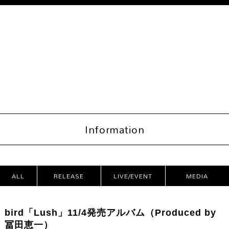
Information
ALL
RELEASE
LIVE/EVENT
MEDIA
CATEG
bird「Lush」11/4発売アルバム（Produced by
ORIES
冨田恵一）