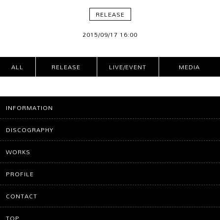
RELEASE
2015/09/17 16:00
ALL
RELEASE
LIVE/EVENT
MEDIA
CATEG
ORIES
INFORMATION
DISCOGRAPHY
WORKS
PROFILE
CONTACT
TOP