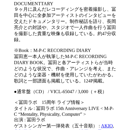
DOCUMENTTARY
９ヶ月に及んだレコーディングを密着撮影し、冨
田を中心に全参加アーティストのインタビューを
交えたドキュメンタリー。制作秘話を語り、長岡
亮介との対談や、スタジオで一人作曲を行う冨田
を撮影した貴重な映像も収録している。約47分収
録。
※Book：M-P-C RECORDING DIARY
冨田恵一本人が執筆したM-P-C RECORDING
DIARY BOOK。冨田と各アーティストらが当時
どのような状況で、作曲・アレンジを考え、また
どのような楽器・機材を使用していたがわかる。
歌詞と一部譜面も掲載している。124P掲載。
●通常盤（CD） / VICL-65047 / 3,000（＋税）
＜冨田ラボ 15周年 ライブ情報＞
タイトル : 冨田ラボ 15th Anniversary LIVE < M-P-
C “Mentality, Physicality, Computer” >
出演 : 冨田ラボ
ゲストシンガー第一弾発表（五十音順） :
AKIO
,