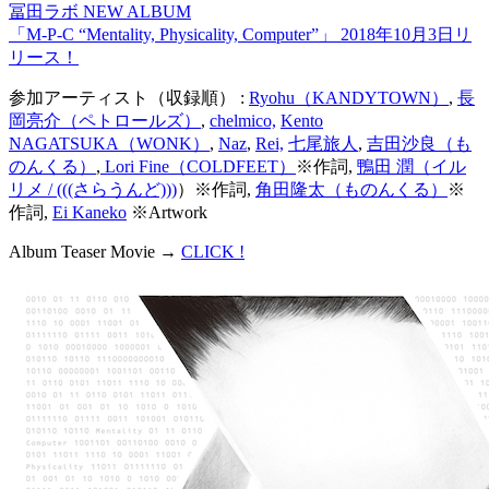
冨田ラボ NEW ALBUM
「M-P-C “Mentality, Physicality, Computer”」 2018年10月3日リ
リース！
参加アーティスト（収録順） :
Ryohu（KANDYTOWN）
,
長
岡亮介（ペトロールズ）
,
chelmico,
Kento
NAGATSUKA（WONK）
,
Naz
,
Rei,
七尾旅人
,
吉田沙良（も
のんくる）
,
Lori Fine（COLDFEET）
※作詞,
鴨田 潤（イル
リメ / (((さらうんど)))
）※作詞,
角田隆太（ものんくる）
※
作詞,
Ei Kaneko
※Artwork
Album Teaser Movie →
CLICK !