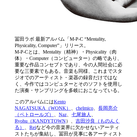
冨田ラボ 最新アルバム「M-P-C “Mentality,
Physicality, Computer”」リリース。
M-P-Cとは、Mentality（精神）・Physicality（肉
体）・Computer（コンピューター）の略であり、
重要な作品コンセプトであり、今の人間社会に必
要な三要素でもある。音楽も同様、これまでスタ
ジオでのアーティスト・楽器の録音だけではな
く、今作ではコンピュターとそのソフトを使用し
た演奏・サンプリングを多岐におこなっている。
このアルバムには
Kento
NAGATSUKA（WONK）
、
chelmico
、
長岡亮介
（ペトロールズ）
、
Naz
、
七尾旅人
、
Ryohu（KANDYTOWN
）、
吉田沙良（ものんく
る）
、
Rei
など今の音楽界に欠かせないアーティ
ストたちが集結し、冨田が見事に各アーティスト