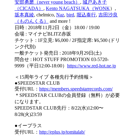
安部勇磨（never young beach）
,
城戸あき子
（CICADA）
,
Kento NAGATSUKA（WONK
）,
坂本真綾
, chelmico,
Naz
,
bird
,
堀込泰行
,
吉田沙良
（ものんくる）
and more !
日時 : 2018年11月2日（金）18:00 / 19:00
会場 : マイナビBLITZ赤坂
チケット : 1F立見: ¥6,000 / 2F指定席: ¥6,500 (ドリ
ンク代別)
一般チケット発売日 : 2018年9月29日(土)
問合せ : HOT STUFF PROMOTION 03-5720-
9999（平日12:00-18:00）
https://www.red-hot.ne.jp
＜15周年ライブ 各種先行予約情報＞
●SPEEDSTAR CLUB
受付URL：
https://members.speedstarrecords.com/
＊SPEEDSTAR CLUBの会員登録（無料）が必要
になります。
SPEEDSTAR CLUB先行：8/22(水)12:00〜
8/28(火)23:59
●イープラス
受付URL：
http://eplus.jp/tomitalab/