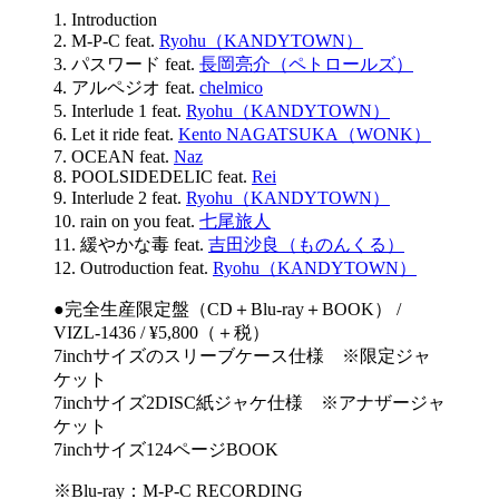
1. Introduction
2. M-P-C feat.
Ryohu（KANDYTOWN）
3. パスワード feat.
長岡亮介（ペトロールズ）
4. アルペジオ feat.
chelmico
5. Interlude 1 feat.
Ryohu（KANDYTOWN）
6. Let it ride feat.
Kento NAGATSUKA（WONK）
7. OCEAN feat.
Naz
8. POOLSIDEDELIC feat.
Rei
9. Interlude 2 feat.
Ryohu（KANDYTOWN）
10. rain on you feat.
七尾旅人
11. 緩やかな毒 feat.
吉田沙良（ものんくる）
12. Outroduction feat.
Ryohu（KANDYTOWN）
●完全生産限定盤（CD＋Blu-ray＋BOOK） /
VIZL-1436 / ¥5,800（＋税）
7inchサイズのスリーブケース仕様 ※限定ジャ
ケット
7inchサイズ2DISC紙ジャケ仕様 ※アナザージャ
ケット
7inchサイズ124ページBOOK
※Blu-ray：M-P-C RECORDING