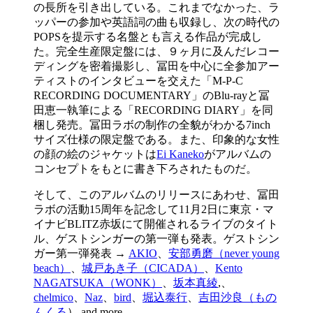
の長所を引き出している。これまでなかった、ラ
ッパーの参加や英語詞の曲も収録し、次の時代の
POPSを提示する名盤とも言える作品が完成し
た。完全生産限定盤には、９ヶ月に及んだレコー
ディングを密着撮影し、冨田を中心に全参加アー
ティストのインタビューを交えた「M-P-C
RECORDING DOCUMENTARY」のBlu-rayと冨
田恵一執筆による「RECORDING DIARY」を同
梱し発売。冨田ラボの制作の全貌がわかる7inch
サイズ仕様の限定盤である。また、印象的な女性
の顔の絵のジャケットは
Ei Kaneko
がアルバムの
コンセプトをもとに書き下ろされたものだ。
そして、このアルバムのリリースにあわせ、冨田
ラボの活動15周年を記念して11月2日に東京・マ
イナビBLITZ赤坂にて開催されるライブのタイト
ル、ゲストシンガーの第一弾も発表。ゲストシン
ガー第一弾発表 →
AKIO
、
安部勇磨（never young
beach）
、
城戸あき子（CICADA）
、
Kento
NAGATSUKA（WONK）
、
坂本真綾
,、
chelmico
、
Naz
、
bird
、
堀込泰行
、
吉田沙良（もの
んくる
） and more