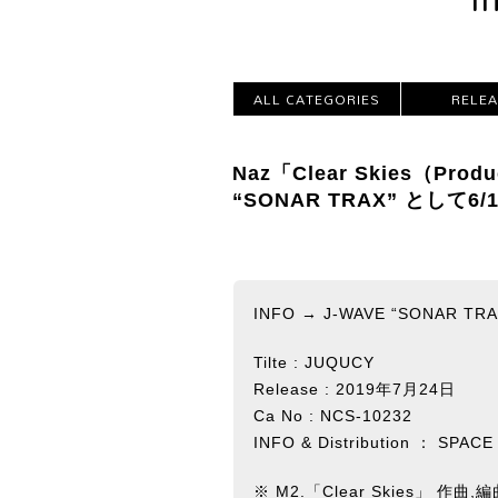
ALL CATEGORIES
RELE
Naz「Clear Skies（Pro
“SONAR TRAX” として
INFO →
J-WAVE “SONAR TRA
Tilte : JUQUCY
Release : 2019年7月24日
Ca No : NCS-10232
INFO & Distribution ：
SPACE
※ M2.「Clear Skies」 作曲,編曲