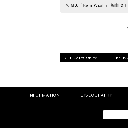
※ M3.「Rain Wash」 編曲 & P
ALL CATEGORIES
RELE
INFORMATION
DISCOGRAPHY