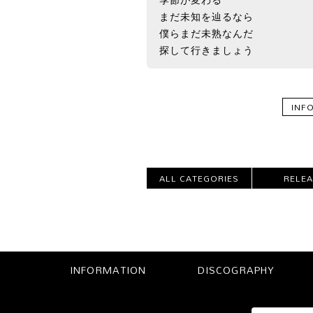
季節が変わる
まだ未知を辿るなら
僕らまだ未熟なんだ
探して行きましょう
INF
ALL CATEGORIES
RELE
INFORMATION
DISCOGRAPHY