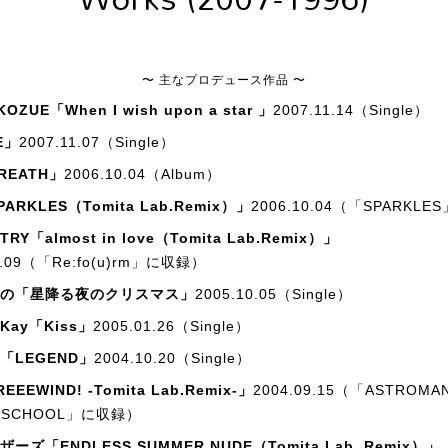
〜 主なプロデュース作品 〜
KOZUE「When I wish upon a star 」
2007.11.14（Single）
E」
2007.11.07（Single）
BREATH」
2006.10.04（Album）
PARKLES（Tomita Lab.Remix）」
2006.10.04（「SPARKL
TRY「almost in love（Tomita Lab.Remix）」
8.09（「Re:fo(u)rm」に収録）
の「星降る夜のクリスマス」
2005.10.05（Single）
l Kay「Kiss」
2005.01.26（Single）
「LEGEND」
2004.10.20（Single）
REEEWIND! -Tomita Lab.Remix-」
2004.09.15（「ASTROMA
 SCHOOL」に収録）
ーズ「ENDLESS SUMMER NUDE（Tomita Lab. Remix）」