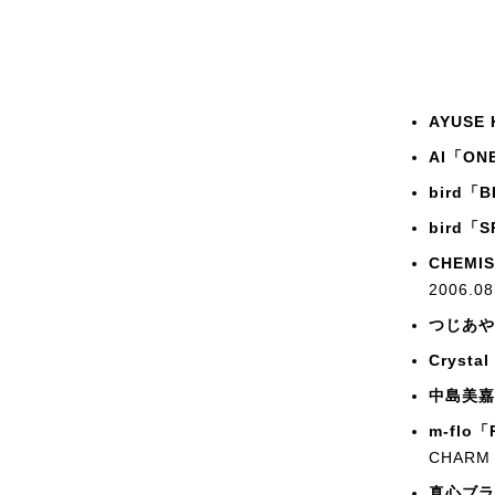
AYUSE 
AI「ON
bird「
bird「S
CHEMIS
2006.0
つじあや
Crysta
中島美嘉
m-flo「
CHARM
真心ブラザ