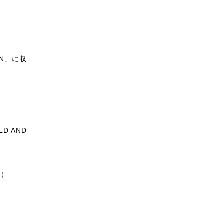
ION」に収
LD AND
録）