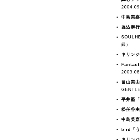
2004.
中島美嘉
堀込泰行
SOULH
録）
キリンジ「F
Fantas
2003.
畠山美由
GENT
平井堅「
松任谷由
中島美嘉
bird「
キリンジ