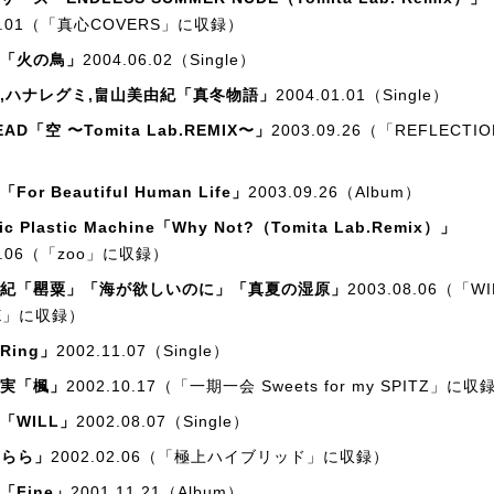
09.01（「真心COVERS」に収録）
「火の鳥」
2004.06.02（Single）
,ハナレグミ,畠山美由紀「真冬物語」
2004.01.01（Single）
EAD「空 〜Tomita Lab.REMIX〜」
2003.09.26（「REFLECT
or Beautiful Human Life」
2003.09.26（Album）
tic Plastic Machine「Why Not?（Tomita Lab.Remix）」
08.06（「zoo」に収録）
紀「罌粟」「海が欲しいのに」「真夏の湿原」
2003.08.06（「WI
LE」に収録）
Ring」
2002.11.07（Single）
実「楓」
2002.10.17（「一期一会 Sweets for my SPITZ」に収
「WILL」
2002.08.07（Single）
うらら」
2002.02.06（「極上ハイブリッド」に収録）
「Fine」
2001.11.21（Album）