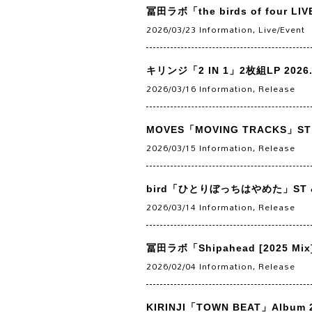
冨田ラボ「the birds of four LIV
2026/03/23
Information
,
Live/Event
キリンジ「2 IN 1」2枚組LP 2026.
2026/03/16
Information
,
Release
MOVES「MOVING TRACKS」ST &
2026/03/15
Information
,
Release
bird「ひとりぼっちはやめた」ST & D
2026/03/14
Information
,
Release
冨田ラボ「Shipahead [2025 Mix]
2026/02/04
Information
,
Release
KIRINJI「TOWN BEAT」Album 2