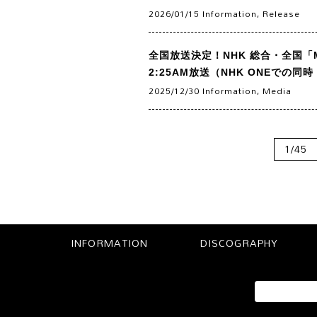
2026/01/15
Information
,
Release
全国放送決定！NHK 総合・全国「Mus
2:25AM放送（NHK ONEでの
2025/12/30
Information
,
Media
1/45
INFORMATION
DISCOGRAPHY