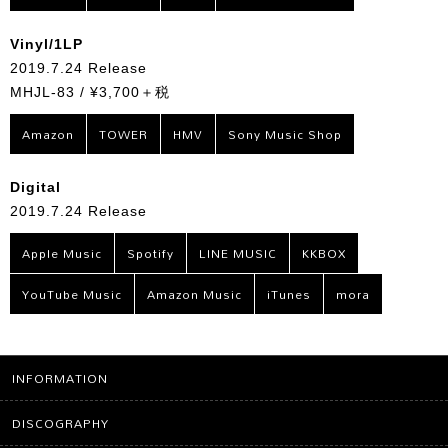
Vinyl/1LP
2019.7.24 Release
MHJL-83 / ¥3,700＋税
Amazon
TOWER
HMV
Sony Music Shop
Digital
2019.7.24 Release
Apple Music
Spotify
LINE MUSIC
KKBOX
YouTube Music
Amazon Music
iTunes
mora
INFORMATION
DISCOGRAPHY