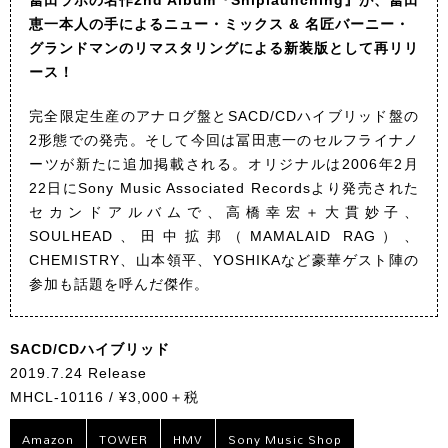
冨田ラボの名作2nd Album『Shiplaunching』が、冨田
恵一本人の手によるニュー・ミックス & 名匠バーニー・
グランドマンのリマスタリングによる新装版として再リリ
ース！
完全限定生産のアナログ盤とSACD/CDハイブリッド盤の
2形態での発売。そして今回は冨田恵一のセルフライナノ
ーツが新たに追加掲載される。オリジナルは2006年2月
22日にSony Music Associated Recordsより発売された
セカンドアルバムで、高橋幸宏＋大貫妙子、
SOULHEAD、田中拡邦（MAMALAID RAG）、
CHEMISTRY、山本領平、YOSHIKAなど豪華ゲスト陣の
参加も話題を呼んだ傑作。
SACD/CDハイブリッド
2019.7.24 Release
MHCL-10116 / ¥3,000＋税
Amazon
TOWER
HMV
Sony Music Shop