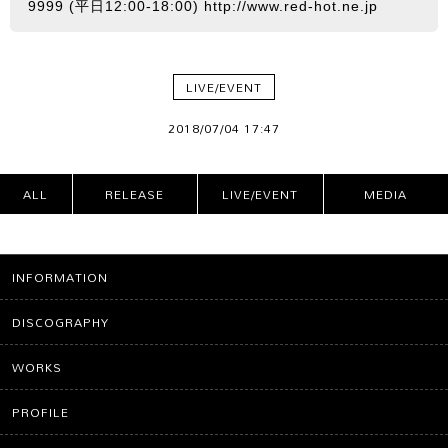
9999 (平日12:00-18:00)
http://www.red-hot.ne.jp
LIVE/EVENT
2018/07/04 17:47
ALL
RELEASE
LIVE/EVENT
MEDIA
CATEG
ORIES
INFORMATION
DISCOGRAPHY
WORKS
PROFILE