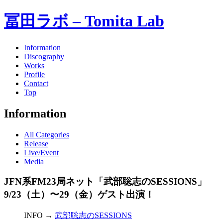
冨田ラボ – Tomita Lab
Information
Discography
Works
Profile
Contact
Top
Information
All Categories
Release
Live/Event
Media
JFN系FM23局ネット「武部聡志のSESSIONS」
9/23（土）〜29（金）ゲスト出演！
INFO →
武部聡志のSESSIONS